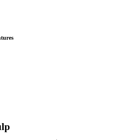
tures
ulp