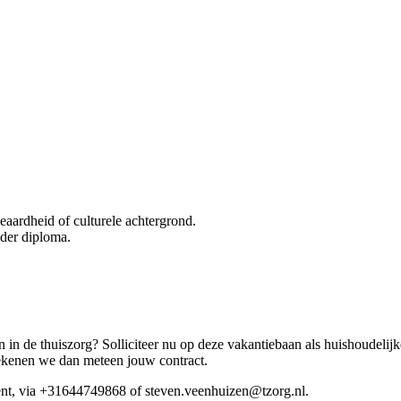
geaardheid of culturele achtergrond.
nder diploma.
n in de thuiszorg? Solliciteer nu op deze vakantiebaan als huishoudelijk
 tekenen we dan meteen jouw contract.
nt, via +31644749868 of steven.veenhuizen@tzorg.nl.