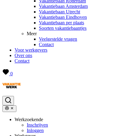
Vakantiebaan Rotterdam
Vakantiebaan Amsterdam
Vakantiebaan Utrecht
Vakantiebaan Eindhoven
Vakantiebaan per plaats
Soorten vakantiebaantjes
Meer
Veelgestelde vragen
Contact
Voor werkgevers
Over ons
Contact
0
Werkzoekende
Inschrijven
Inloggen
Werkgever