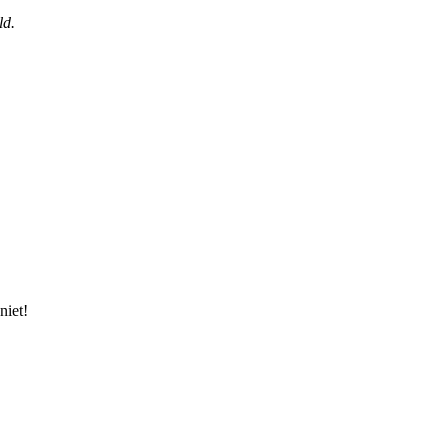
ld.
niet!