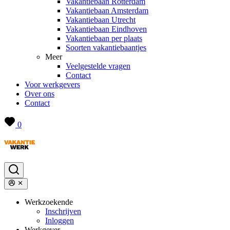
Vakantiebaan Rotterdam
Vakantiebaan Amsterdam
Vakantiebaan Utrecht
Vakantiebaan Eindhoven
Vakantiebaan per plaats
Soorten vakantiebaantjes
Meer
Veelgestelde vragen
Contact
Voor werkgevers
Over ons
Contact
0
Werkzoekende
Inschrijven
Inloggen
Werkgever