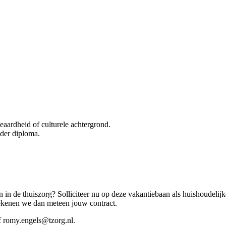
geaardheid of culturele achtergrond.
nder diploma.
n in de thuiszorg? Solliciteer nu op deze vakantiebaan als huishoudelijk
 tekenen we dan meteen jouw contract.
f romy.engels@tzorg.nl.