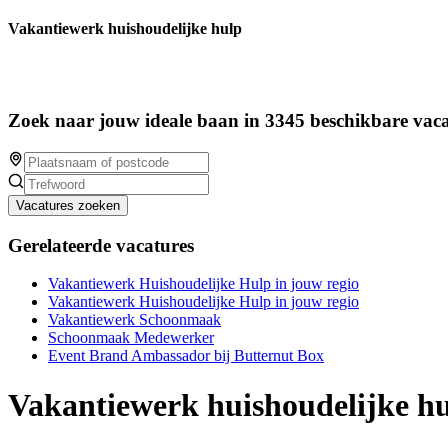
Vakantiewerk huishoudelijke hulp
Zoek naar jouw ideale baan in 3345 beschikbare vaca
Vacatures zoeken
Gerelateerde vacatures
Vakantiewerk Huishoudelijke Hulp in jouw regio
Vakantiewerk Huishoudelijke Hulp in jouw regio
Vakantiewerk Schoonmaak
Schoonmaak Medewerker
Event Brand Ambassador bij Butternut Box
Vakantiewerk huishoudelijke h