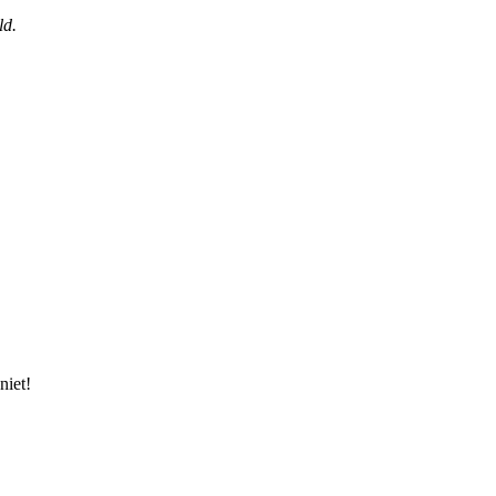
ld.
niet!