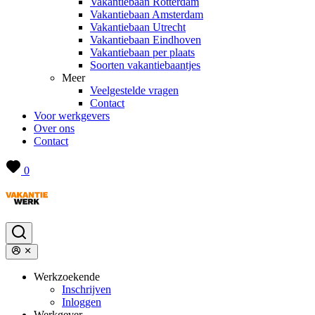
Vakantiebaan Rotterdam
Vakantiebaan Amsterdam
Vakantiebaan Utrecht
Vakantiebaan Eindhoven
Vakantiebaan per plaats
Soorten vakantiebaantjes
Meer
Veelgestelde vragen
Contact
Voor werkgevers
Over ons
Contact
0
Werkzoekende
Inschrijven
Inloggen
Werkgever