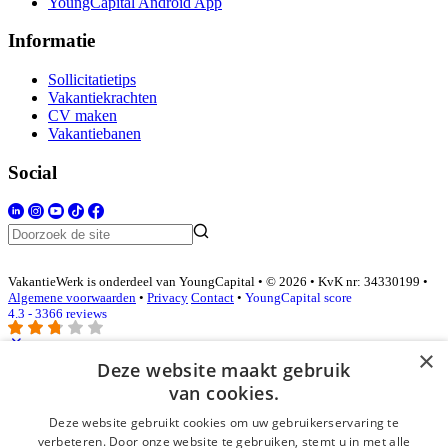
YoungCapital Android App
Informatie
Sollicitatietips
Vakantiekrachten
CV maken
Vakantiebanen
Social
VakantieWerk is onderdeel van YoungCapital • © 2026 • KvK nr: 34330199 •
Algemene voorwaarden
•
Privacy
Contact
•
YoungCapital score
4.3 - 3366 reviews
×
Deze website maakt gebruik
Inloggen als bedrijf
van cookies.
Deze website gebruikt cookies om uw gebruikerservaring te
E-mail
*
verbeteren. Door onze website te gebruiken, stemt u in met alle