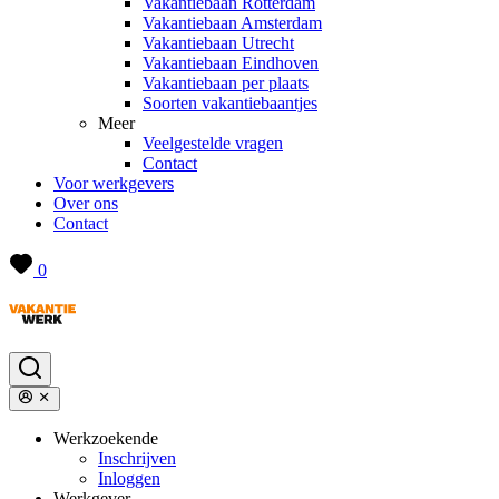
Vakantiebaan Rotterdam
Vakantiebaan Amsterdam
Vakantiebaan Utrecht
Vakantiebaan Eindhoven
Vakantiebaan per plaats
Soorten vakantiebaantjes
Meer
Veelgestelde vragen
Contact
Voor werkgevers
Over ons
Contact
0
Werkzoekende
Inschrijven
Inloggen
Werkgever