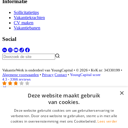
Informatie
Sollicitatietips
Vakantiekrachten
CV maken
Vakantiebanen
Social
VakantieWerk is onderdeel van YoungCapital • © 2026 • KvK nr: 34330199 •
Algemene voorwaarden
•
Privacy
Contact
•
YoungCapital score
4.3 - 3366 reviews
×
Deze website maakt gebruik
Inloggen als bedrijf
van cookies.
Deze website gebruikt cookies om uw gebruikerservaring te
E-mail
*
verbeteren. Door onze website te gebruiken, stemt u in met alle
cookies in overeenstemming met ons Cookiebeleid.
Lees verder
Wachtwoord