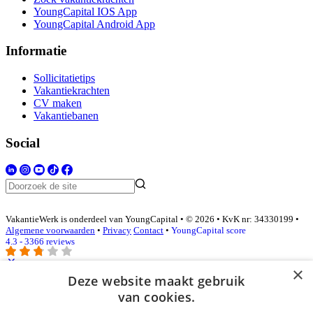
YoungCapital IOS App
YoungCapital Android App
Informatie
Sollicitatietips
Vakantiekrachten
CV maken
Vakantiebanen
Social
VakantieWerk is onderdeel van YoungCapital • © 2026 • KvK nr: 34330199 •
Algemene voorwaarden
•
Privacy
Contact
•
YoungCapital score
4.3 - 3366 reviews
×
Deze website maakt gebruik
Inloggen als bedrijf
van cookies.