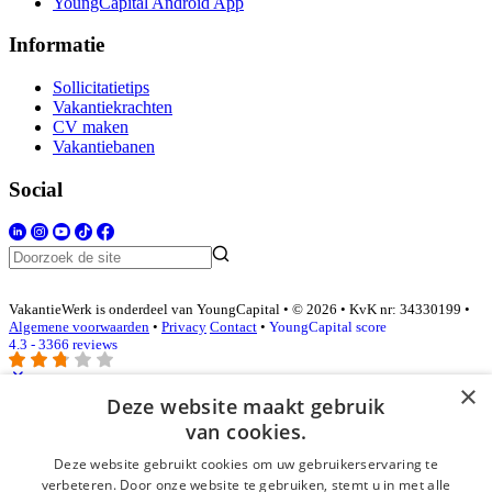
YoungCapital Android App
Informatie
Sollicitatietips
Vakantiekrachten
CV maken
Vakantiebanen
Social
VakantieWerk is onderdeel van YoungCapital • © 2026 • KvK nr: 34330199 •
Algemene voorwaarden
•
Privacy
Contact
•
YoungCapital score
4.3 - 3366 reviews
×
Deze website maakt gebruik
Inloggen als bedrijf
van cookies.
Deze website gebruikt cookies om uw gebruikerservaring te
E-mail
*
verbeteren. Door onze website te gebruiken, stemt u in met alle