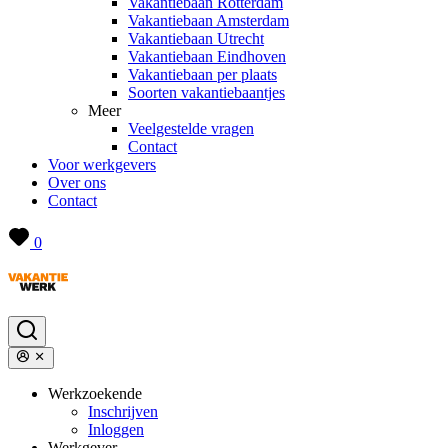
Vakantiebaan Rotterdam
Vakantiebaan Amsterdam
Vakantiebaan Utrecht
Vakantiebaan Eindhoven
Vakantiebaan per plaats
Soorten vakantiebaantjes
Meer
Veelgestelde vragen
Contact
Voor werkgevers
Over ons
Contact
0
Werkzoekende
Inschrijven
Inloggen
Werkgever