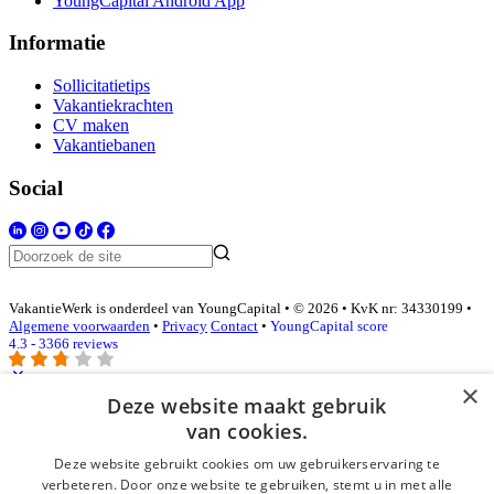
YoungCapital Android App
Informatie
Sollicitatietips
Vakantiekrachten
CV maken
Vakantiebanen
Social
VakantieWerk is onderdeel van YoungCapital • © 2026 • KvK nr: 34330199 •
Algemene voorwaarden
•
Privacy
Contact
•
YoungCapital score
4.3 - 3366 reviews
×
Deze website maakt gebruik
Inloggen als bedrijf
van cookies.
Deze website gebruikt cookies om uw gebruikerservaring te
E-mail
*
verbeteren. Door onze website te gebruiken, stemt u in met alle