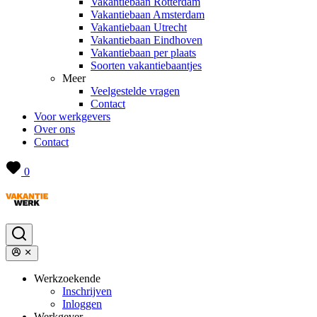
Vakantiebaan Rotterdam
Vakantiebaan Amsterdam
Vakantiebaan Utrecht
Vakantiebaan Eindhoven
Vakantiebaan per plaats
Soorten vakantiebaantjes
Meer
Veelgestelde vragen
Contact
Voor werkgevers
Over ons
Contact
0
Werkzoekende
Inschrijven
Inloggen
Werkgever