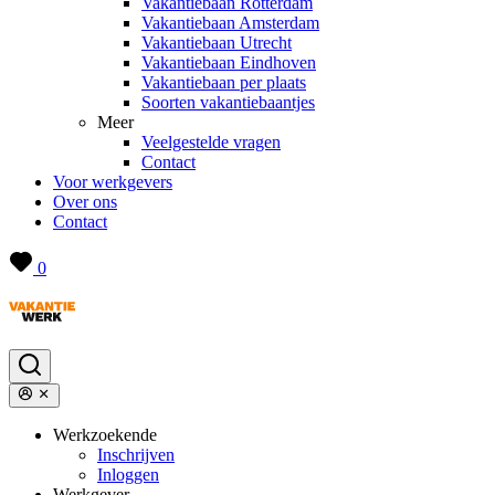
Vakantiebaan Rotterdam
Vakantiebaan Amsterdam
Vakantiebaan Utrecht
Vakantiebaan Eindhoven
Vakantiebaan per plaats
Soorten vakantiebaantjes
Meer
Veelgestelde vragen
Contact
Voor werkgevers
Over ons
Contact
0
Werkzoekende
Inschrijven
Inloggen
Werkgever