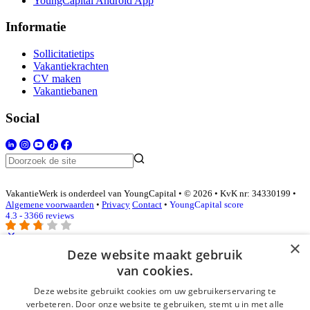
YoungCapital Android App
Informatie
Sollicitatietips
Vakantiekrachten
CV maken
Vakantiebanen
Social
VakantieWerk is onderdeel van YoungCapital • © 2026 • KvK nr: 34330199 •
Algemene voorwaarden
•
Privacy
Contact
•
YoungCapital score
4.3 - 3366 reviews
×
Deze website maakt gebruik
Inloggen als bedrijf
van cookies.
Deze website gebruikt cookies om uw gebruikerservaring te
E-mail
*
verbeteren. Door onze website te gebruiken, stemt u in met alle