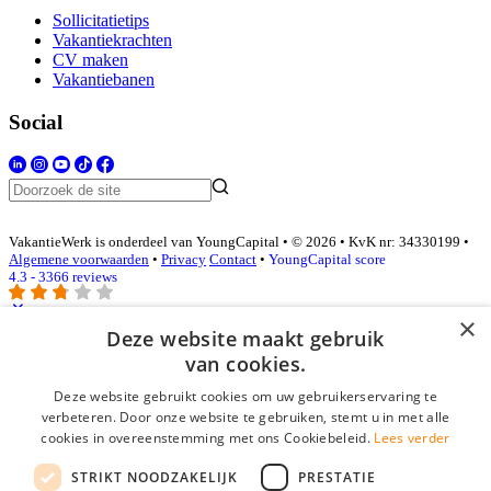
Sollicitatietips
Vakantiekrachten
CV maken
Vakantiebanen
Social
VakantieWerk is onderdeel van YoungCapital • © 2026 • KvK nr: 34330199 •
Algemene voorwaarden
•
Privacy
Contact
•
YoungCapital score
4.3 - 3366 reviews
×
Deze website maakt gebruik
Inloggen als bedrijf
van cookies.
Deze website gebruikt cookies om uw gebruikerservaring te
E-mail
*
verbeteren. Door onze website te gebruiken, stemt u in met alle
cookies in overeenstemming met ons Cookiebeleid.
Lees verder
Wachtwoord
STRIKT NOODZAKELIJK
PRESTATIE
login gegevens onthouden