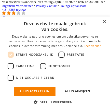
VakantieWerk is onderdeel van YoungCapital • © 2026 • KvK nr: 34330199 •
Algemene voorwaarden
•
Privacy
Contact
•
YoungCapital score
4.3 - 3366 reviews
×
Deze website maakt gebruik
Inloggen als bedrijf
van cookies.
Deze website gebruikt cookies om uw gebruikerservaring te
E-mail
*
verbeteren. Door onze website te gebruiken, stemt u in met alle
cookies in overeenstemming met ons Cookiebeleid.
Lees verder
Wachtwoord
STRIKT NOODZAKELIJK
PRESTATIE
login gegevens onthouden
Wachtwoord vergeten?
login
TARGETING
FUNCTIONEEL
Bedrijf aanmelden
NIET-GECLASSIFICEERD
Na het aanmelden kun je meteen je vacature plaatsen en heb je je
nieuwe collega/werknemer zo gevonden!
ALLES ACCEPTEREN
ALLES AFWIJZEN
Heb je nog geen gratis bedrijfsprofiel?
DETAILS WEERGEVEN
Bedrijf aanmelden