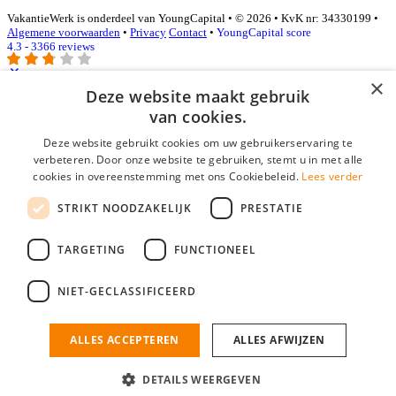
VakantieWerk is onderdeel van YoungCapital • © 2026 • KvK nr: 34330199 •
Algemene voorwaarden
•
Privacy
Contact
•
YoungCapital score
4.3 - 3366 reviews
×
Deze website maakt gebruik
Inloggen als bedrijf
van cookies.
Deze website gebruikt cookies om uw gebruikerservaring te
E-mail
*
verbeteren. Door onze website te gebruiken, stemt u in met alle
cookies in overeenstemming met ons Cookiebeleid.
Lees verder
Wachtwoord
STRIKT NOODZAKELIJK
PRESTATIE
login gegevens onthouden
Wachtwoord vergeten?
login
TARGETING
FUNCTIONEEL
Bedrijf aanmelden
NIET-GECLASSIFICEERD
Na het aanmelden kun je meteen je vacature plaatsen en heb je je
nieuwe collega/werknemer zo gevonden!
ALLES ACCEPTEREN
ALLES AFWIJZEN
Heb je nog geen gratis bedrijfsprofiel?
DETAILS WEERGEVEN
Bedrijf aanmelden