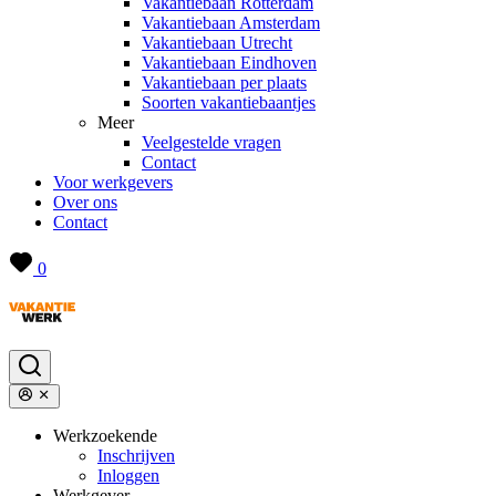
Vakantiebaan Rotterdam
Vakantiebaan Amsterdam
Vakantiebaan Utrecht
Vakantiebaan Eindhoven
Vakantiebaan per plaats
Soorten vakantiebaantjes
Meer
Veelgestelde vragen
Contact
Voor werkgevers
Over ons
Contact
0
Werkzoekende
Inschrijven
Inloggen
Werkgever