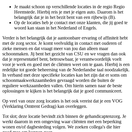
Je maakt schoon op verschillende locaties in de regio Regio
Heemstede. Hierbij reis je met je eigen auto. Daarom is het
belangrijk dat je in het bezit bent van een rijbewijs (B).
Op de locaties heb je contact met onze klanten, die jij goed te
woord kan staan in het Nederland of Engels.
Verder is het belangrijk dat je aantoonbare ervaring of affiniteit hebt
met de zorg sector. Je komt veelvuldig in contact met ouderen of
zieke mensen en dat vraagt meer van jou dan alleen maar
schoonmaken. Jij bent het gezicht van CSU en we vragen dan ook
dat je representatief bent, betrouwbaar, je verantwoordelijk voelt
voor je werk en goed met de cliënten weet om te gaan. Hierbij is een
redelijke tot goede beheersing van de Nederlandse taal noodzakelijk.
In verband met deze specifieke locaties kan het zijn dat er soms om
schoonmaakwerkzaamheden gevraagd worden die buiten de
reguliere werkzaamheden vallen. Om hierin samen naar de beste
oplossingen te kijken is het belangrijk dat je goed communiceert.
Op veel van onze zorg locaties is het ook vereist dat je een VOG
(Verklaring Omtrent Gedrag) kan overleggen.
Tot slot; deze locatie bevindt zich binnen de gehandicaptenzorg. Je
werkt daarom in een omgeving waar cliënten met een beperking
wonen en/of dagbesteding volgen. We zoeken collega's die hier