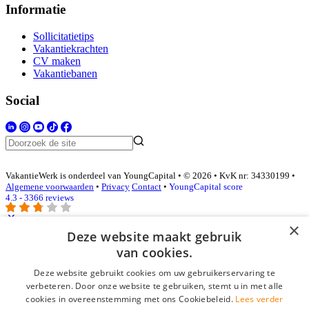
Informatie
Sollicitatietips
Vakantiekrachten
CV maken
Vakantiebanen
Social
VakantieWerk is onderdeel van YoungCapital • © 2026 • KvK nr: 34330199 •
Algemene voorwaarden
•
Privacy
Contact
•
YoungCapital score
4.3 - 3366 reviews
×
Deze website maakt gebruik
Inloggen als bedrijf
van cookies.
Deze website gebruikt cookies om uw gebruikerservaring te
E-mail
*
verbeteren. Door onze website te gebruiken, stemt u in met alle
cookies in overeenstemming met ons Cookiebeleid.
Lees verder
Wachtwoord