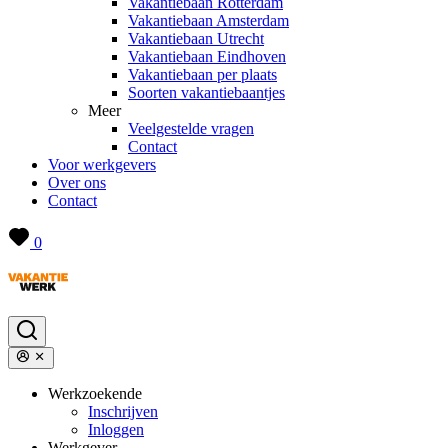
Vakantiebaan Rotterdam
Vakantiebaan Amsterdam
Vakantiebaan Utrecht
Vakantiebaan Eindhoven
Vakantiebaan per plaats
Soorten vakantiebaantjes
Meer
Veelgestelde vragen
Contact
Voor werkgevers
Over ons
Contact
0
Werkzoekende
Inschrijven
Inloggen
Werkgever