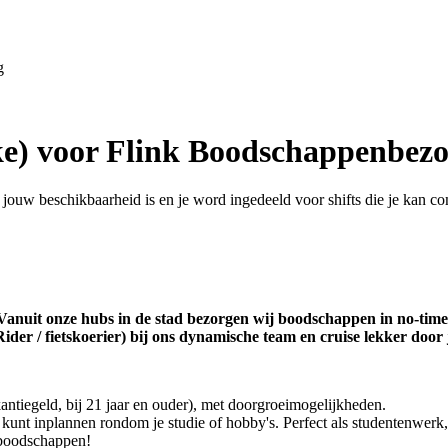
g
ike) voor Flink Boodschappenbez
t jouw beschikbaarheid is en je word ingedeeld voor shifts die je kan co
anuit onze hubs in de stad bezorgen wij boodschappen in no-time op
ider / fietskoerier) bij ons dynamische team en cruise lekker door 
antiegeld, bij 21 jaar en ouder), met doorgroeimogelijkheden.
el kunt inplannen rondom je studie of hobby's. Perfect als studentenwe
-boodschappen!