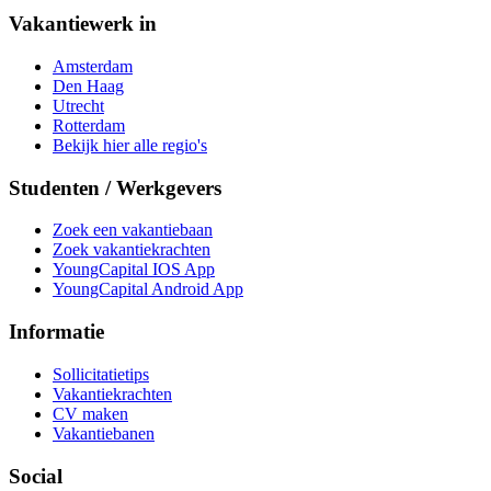
Vakantiewerk in
Amsterdam
Den Haag
Utrecht
Rotterdam
Bekijk hier alle regio's
Studenten / Werkgevers
Zoek een vakantiebaan
Zoek vakantiekrachten
YoungCapital IOS App
YoungCapital Android App
Informatie
Sollicitatietips
Vakantiekrachten
CV maken
Vakantiebanen
Social