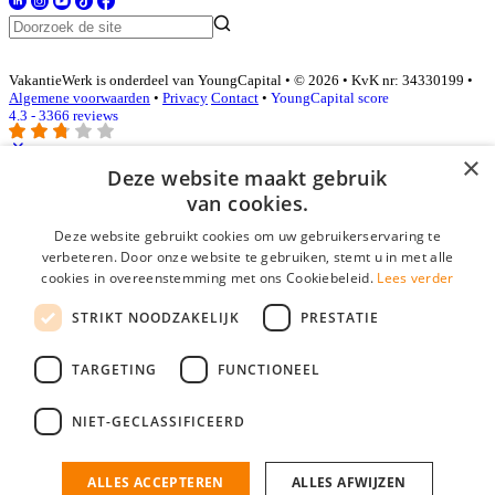
VakantieWerk is onderdeel van YoungCapital • © 2026 • KvK nr: 34330199 •
Algemene voorwaarden
•
Privacy
Contact
•
YoungCapital score
4.3 - 3366 reviews
×
Deze website maakt gebruik
Inloggen als bedrijf
van cookies.
Deze website gebruikt cookies om uw gebruikerservaring te
E-mail
*
verbeteren. Door onze website te gebruiken, stemt u in met alle
cookies in overeenstemming met ons Cookiebeleid.
Lees verder
Wachtwoord
STRIKT NOODZAKELIJK
PRESTATIE
login gegevens onthouden
Wachtwoord vergeten?
login
TARGETING
FUNCTIONEEL
Bedrijf aanmelden
NIET-GECLASSIFICEERD
Na het aanmelden kun je meteen je vacature plaatsen en heb je je
nieuwe collega/werknemer zo gevonden!
ALLES ACCEPTEREN
ALLES AFWIJZEN