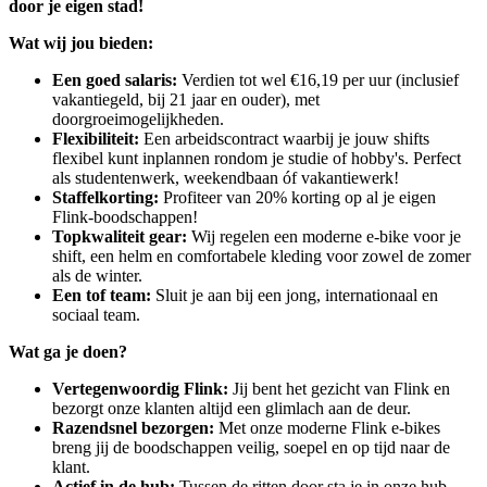
door je eigen stad!
Wat wij jou bieden:
Een goed salaris:
Verdien tot wel €16,19 per uur (inclusief
vakantiegeld, bij 21 jaar en ouder), met
doorgroeimogelijkheden.
Flexibiliteit:
Een arbeidscontract waarbij je jouw shifts
flexibel kunt inplannen rondom je studie of hobby's. Perfect
als studentenwerk, weekendbaan óf vakantiewerk!
Staffelkorting:
Profiteer van 20% korting op al je eigen
Flink-boodschappen!
Topkwaliteit gear:
Wij regelen een moderne e-bike voor je
shift, een helm en comfortabele kleding voor zowel de zomer
als de winter.
Een tof team:
Sluit je aan bij een jong, internationaal en
sociaal team.
Wat ga je doen?
Vertegenwoordig Flink:
Jij bent het gezicht van Flink en
bezorgt onze klanten altijd een glimlach aan de deur.
Razendsnel bezorgen:
Met onze moderne Flink e-bikes
breng jij de boodschappen veilig, soepel en op tijd naar de
klant.
Actief in de hub:
Tussen de ritten door sta je in onze hub