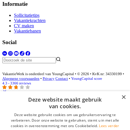
Informatie
Sollicitatietips
Vakantiekrachten
CV maken
Vakantiebanen
Social
VakantieWerk is onderdeel van YoungCapital • © 2026 • KvK nr: 34330199 •
Algemene voorwaarden
•
Privacy
Contact
•
YoungCapital score
4.3 - 3366 reviews
×
Deze website maakt gebruik
Inloggen als bedrijf
van cookies.
Deze website gebruikt cookies om uw gebruikerservaring te
E-mail
*
verbeteren. Door onze website te gebruiken, stemt u in met alle
cookies in overeenstemming met ons Cookiebeleid.
Lees verder
Wachtwoord