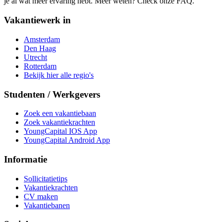
je al wat meer ervaring hebt. Meer weten? Check onze FAQ.
Vakantiewerk in
Amsterdam
Den Haag
Utrecht
Rotterdam
Bekijk hier alle regio's
Studenten / Werkgevers
Zoek een vakantiebaan
Zoek vakantiekrachten
YoungCapital IOS App
YoungCapital Android App
Informatie
Sollicitatietips
Vakantiekrachten
CV maken
Vakantiebanen