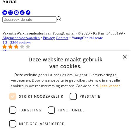
Social
VakantieWerk is onderdeel van YoungCapital • © 2026 • KvK nr: 34330199 •
Algemene voorwaarden
•
Privacy
Contact
•
YoungCapital score
4.3 - 3366 reviews
×
Deze website maakt gebruik
Inloggen als bedrijf
van cookies.
Deze website gebruikt cookies om uw gebruikerservaring te
E-mail
*
verbeteren. Door onze website te gebruiken, stemt u in met alle
cookies in overeenstemming met ons Cookiebeleid.
Lees verder
Wachtwoord
STRIKT NOODZAKELIJK
PRESTATIE
login gegevens onthouden
Wachtwoord vergeten?
login
TARGETING
FUNCTIONEEL
Bedrijf aanmelden
NIET-GECLASSIFICEERD