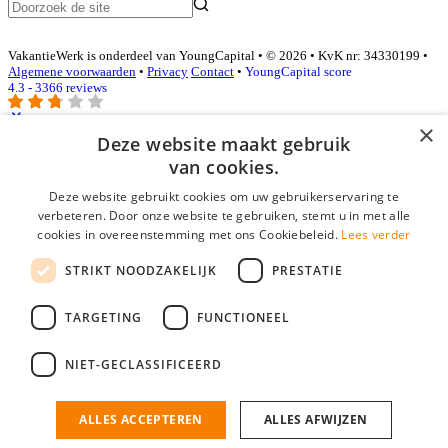
VakantieWerk is onderdeel van YoungCapital • © 2026 • KvK nr: 34330199 •
Algemene voorwaarden
•
Privacy
Contact
•
YoungCapital score
4.3 - 3366 reviews
×
Deze website maakt gebruik
Inloggen als bedrijf
van cookies.
Deze website gebruikt cookies om uw gebruikerservaring te
E-mail
*
verbeteren. Door onze website te gebruiken, stemt u in met alle
cookies in overeenstemming met ons Cookiebeleid.
Lees verder
Wachtwoord
STRIKT NOODZAKELIJK
PRESTATIE
login gegevens onthouden
Wachtwoord vergeten?
login
TARGETING
FUNCTIONEEL
Bedrijf aanmelden
NIET-GECLASSIFICEERD
Na het aanmelden kun je meteen je vacature plaatsen en heb je je
nieuwe collega/werknemer zo gevonden!
ALLES ACCEPTEREN
ALLES AFWIJZEN
Heb je nog geen gratis bedrijfsprofiel?