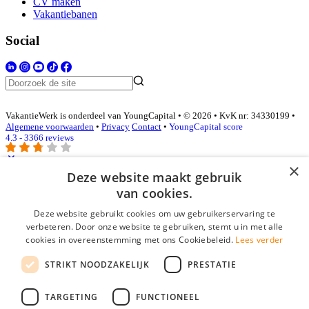
CV maken
Vakantiebanen
Social
VakantieWerk is onderdeel van YoungCapital • © 2026 • KvK nr: 34330199 •
Algemene voorwaarden
•
Privacy
Contact
•
YoungCapital score
4.3 - 3366 reviews
×
Deze website maakt gebruik
Inloggen als bedrijf
van cookies.
Deze website gebruikt cookies om uw gebruikerservaring te
E-mail
*
verbeteren. Door onze website te gebruiken, stemt u in met alle
cookies in overeenstemming met ons Cookiebeleid.
Lees verder
Wachtwoord
STRIKT NOODZAKELIJK
PRESTATIE
login gegevens onthouden
Wachtwoord vergeten?
login
TARGETING
FUNCTIONEEL