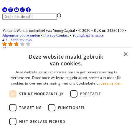
VakantieWerk is onderdeel van YoungCapital • © 2026 • KvK nr: 34330199 •
Algemene voorwaarden
•
Privacy
Contact
•
YoungCapital score
4.3 - 3366 reviews
×
Deze website maakt gebruik
Inloggen als bedrijf
van cookies.
Deze website gebruikt cookies om uw gebruikerservaring te
E-mail
*
verbeteren. Door onze website te gebruiken, stemt u in met alle
cookies in overeenstemming met ons Cookiebeleid.
Lees verder
Wachtwoord
STRIKT NOODZAKELIJK
PRESTATIE
login gegevens onthouden
Wachtwoord vergeten?
login
TARGETING
FUNCTIONEEL
Bedrijf aanmelden
NIET-GECLASSIFICEERD
Na het aanmelden kun je meteen je vacature plaatsen en heb je je