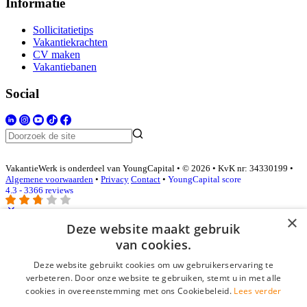
Informatie
Sollicitatietips
Vakantiekrachten
CV maken
Vakantiebanen
Social
VakantieWerk is onderdeel van YoungCapital • © 2026 • KvK nr: 34330199 •
Algemene voorwaarden
•
Privacy
Contact
•
YoungCapital score
4.3 - 3366 reviews
×
Deze website maakt gebruik
Inloggen als bedrijf
van cookies.
Deze website gebruikt cookies om uw gebruikerservaring te
E-mail
*
verbeteren. Door onze website te gebruiken, stemt u in met alle
cookies in overeenstemming met ons Cookiebeleid.
Lees verder
Wachtwoord