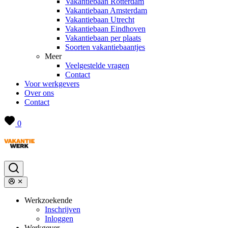
Vakantiebaan Rotterdam
Vakantiebaan Amsterdam
Vakantiebaan Utrecht
Vakantiebaan Eindhoven
Vakantiebaan per plaats
Soorten vakantiebaantjes
Meer
Veelgestelde vragen
Contact
Voor werkgevers
Over ons
Contact
0
Werkzoekende
Inschrijven
Inloggen
Werkgever