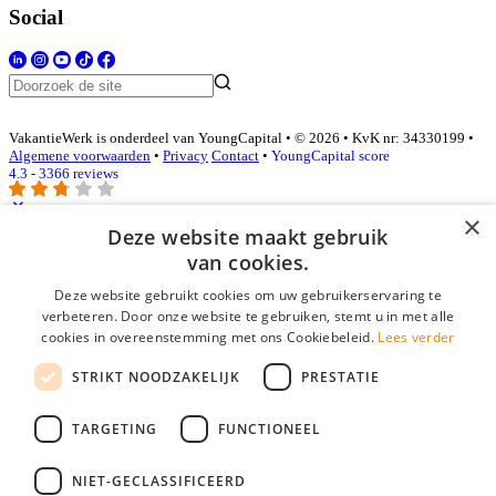
Social
VakantieWerk is onderdeel van YoungCapital • © 2026 • KvK nr: 34330199 •
Algemene voorwaarden
•
Privacy
Contact
•
YoungCapital score
4.3 - 3366 reviews
×
Deze website maakt gebruik
Inloggen als bedrijf
van cookies.
Deze website gebruikt cookies om uw gebruikerservaring te
E-mail
*
verbeteren. Door onze website te gebruiken, stemt u in met alle
cookies in overeenstemming met ons Cookiebeleid.
Lees verder
Wachtwoord
STRIKT NOODZAKELIJK
PRESTATIE
login gegevens onthouden
Wachtwoord vergeten?
login
TARGETING
FUNCTIONEEL
Bedrijf aanmelden
NIET-GECLASSIFICEERD