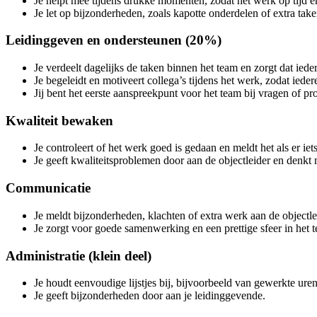
Je helpt mee tijdens drukke momenten, zodat het werk op tijd 
Je let op bijzonderheden, zoals kapotte onderdelen of extra taken
Leidinggeven en ondersteunen (20%)
Je verdeelt dagelijks de taken binnen het team en zorgt dat ied
Je begeleidt en motiveert collega’s tijdens het werk, zodat ieder
Jij bent het eerste aanspreekpunt voor het team bij vragen of p
Kwaliteit bewaken
Je controleert of het werk goed is gedaan en meldt het als er ie
Je geeft kwaliteitsproblemen door aan de objectleider en denkt
Communicatie
Je meldt bijzonderheden, klachten of extra werk aan de objectle
Je zorgt voor goede samenwerking en een prettige sfeer in het 
Administratie (klein deel)
Je houdt eenvoudige lijstjes bij, bijvoorbeeld van gewerkte uren 
Je geeft bijzonderheden door aan je leidinggevende.