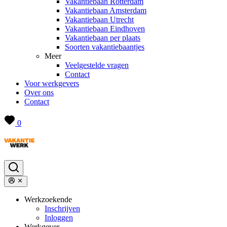
Vakantiebaan Rotterdam
Vakantiebaan Amsterdam
Vakantiebaan Utrecht
Vakantiebaan Eindhoven
Vakantiebaan per plaats
Soorten vakantiebaantjes
Meer
Veelgestelde vragen
Contact
Voor werkgevers
Over ons
Contact
0
Werkzoekende
Inschrijven
Inloggen
Werkgever