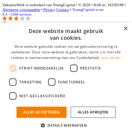
VakantieWerk is onderdeel van YoungCapital • © 2026 • KvK nr: 34330199 •
Algemene voorwaarden
•
Privacy
Contact
•
YoungCapital score
4.3 - 3366 reviews
×
Deze website maakt gebruik
Inloggen als bedrijf
van cookies.
Deze website gebruikt cookies om uw gebruikerservaring te
E-mail
*
verbeteren. Door onze website te gebruiken, stemt u in met alle
cookies in overeenstemming met ons Cookiebeleid.
Lees verder
Wachtwoord
STRIKT NOODZAKELIJK
PRESTATIE
login gegevens onthouden
Wachtwoord vergeten?
login
TARGETING
FUNCTIONEEL
Bedrijf aanmelden
NIET-GECLASSIFICEERD
Na het aanmelden kun je meteen je vacature plaatsen en heb je je
nieuwe collega/werknemer zo gevonden!
ALLES ACCEPTEREN
ALLES AFWIJZEN
Heb je nog geen gratis bedrijfsprofiel?
DETAILS WEERGEVEN
Bedrijf aanmelden