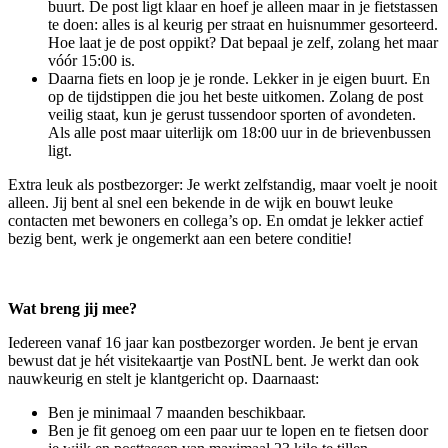
buurt. De post ligt klaar en hoef je alleen maar in je fietstassen
te doen: alles is al keurig per straat en huisnummer gesorteerd.
Hoe laat je de post oppikt? Dat bepaal je zelf, zolang het maar
vóór 15:00 is.
Daarna fiets en loop je je ronde. Lekker in je eigen buurt. En
op de tijdstippen die jou het beste uitkomen. Zolang de post
veilig staat, kun je gerust tussendoor sporten of avondeten.
Als alle post maar uiterlijk om 18:00 uur in de brievenbussen
ligt.
Extra leuk als postbezorger: Je werkt zelfstandig, maar voelt je nooit
alleen. Jij bent al snel een bekende in de wijk en bouwt leuke
contacten met bewoners en collega’s op. En omdat je lekker actief
bezig bent, werk je ongemerkt aan een betere conditie!
Wat breng jij mee?
Iedereen vanaf 16 jaar kan postbezorger worden. Je bent je ervan
bewust dat je hét visitekaartje van PostNL bent. Je werkt dan ook
nauwkeurig en stelt je klantgericht op. Daarnaast:
Ben je minimaal 7 maanden beschikbaar.
Ben je fit genoeg om een paar uur te lopen en te fietsen door