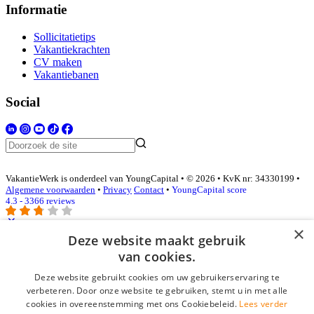
Informatie
Sollicitatietips
Vakantiekrachten
CV maken
Vakantiebanen
Social
VakantieWerk is onderdeel van YoungCapital • © 2026 • KvK nr: 34330199 •
Algemene voorwaarden
•
Privacy
Contact
•
YoungCapital score
4.3 - 3366 reviews
×
Deze website maakt gebruik
Inloggen als bedrijf
van cookies.
Deze website gebruikt cookies om uw gebruikerservaring te
E-mail
*
verbeteren. Door onze website te gebruiken, stemt u in met alle
cookies in overeenstemming met ons Cookiebeleid.
Lees verder
Wachtwoord