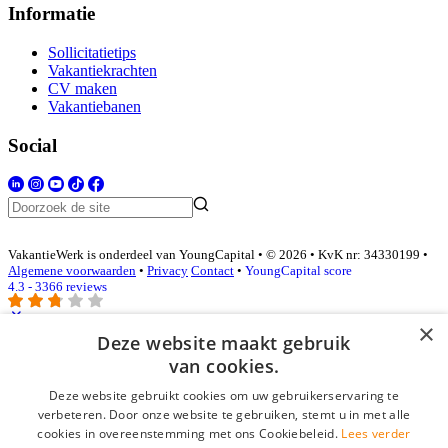
Informatie
Sollicitatietips
Vakantiekrachten
CV maken
Vakantiebanen
Social
VakantieWerk is onderdeel van YoungCapital • © 2026 • KvK nr: 34330199 •
Algemene voorwaarden
•
Privacy
Contact
•
YoungCapital score
4.3 - 3366 reviews
×
Deze website maakt gebruik
Inloggen als bedrijf
van cookies.
Deze website gebruikt cookies om uw gebruikerservaring te
E-mail
*
verbeteren. Door onze website te gebruiken, stemt u in met alle
cookies in overeenstemming met ons Cookiebeleid.
Lees verder
Wachtwoord