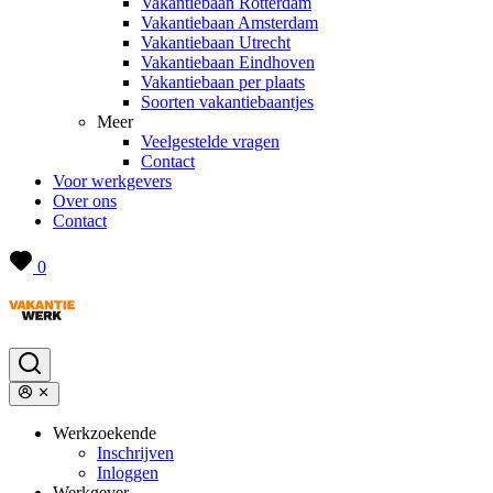
Vakantiebaan Rotterdam
Vakantiebaan Amsterdam
Vakantiebaan Utrecht
Vakantiebaan Eindhoven
Vakantiebaan per plaats
Soorten vakantiebaantjes
Meer
Veelgestelde vragen
Contact
Voor werkgevers
Over ons
Contact
0
Werkzoekende
Inschrijven
Inloggen
Werkgever