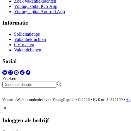
Zoek vakantiekrachten
YoungCapital IOS App
YoungCapital Android App
Informatie
Sollicitatietips
Vakantiekrachten
CV maken
Vakantiebanen
Social
Zoeken
VakantieWerk is onderdeel van YoungCapital • © 2026 • KvK nr: 34330199 •
Al
Inloggen als bedrijf