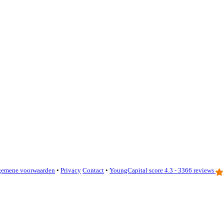
gemene voorwaarden
•
Privacy
Contact
•
YoungCapital score
4.3 - 3366 reviews