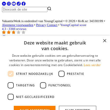
VakantieWerk is onderdeel van YoungCapital • © 2026 • KvK nr: 34330199 •
Algemene voorwaarden
•
Privacy
Contact
•
YoungCapital score
4.3 - 3366 reviews
×
Deze website maakt gebruik
Inloggen als bedrijf
van cookies.
Deze website gebruikt cookies om uw gebruikerservaring te
E-mail
*
verbeteren. Door onze website te gebruiken, stemt u in met alle
cookies in overeenstemming met ons Cookiebeleid.
Lees verder
Wachtwoord
STRIKT NOODZAKELIJK
PRESTATIE
login gegevens onthouden
Wachtwoord vergeten?
login
TARGETING
FUNCTIONEEL
Bedrijf aanmelden
NIET-GECLASSIFICEERD
Na het aanmelden kun je meteen je vacature plaatsen en heb je je
nieuwe collega/werknemer zo gevonden!