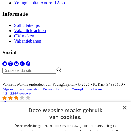
YoungCapital Android App
Informatie
Sollicitatietips
Vakantiekrachten
CV maken
Vakantiebanen
Social
VakantieWerk is onderdeel van YoungCapital • © 2026 • KvK nr: 34330199 •
Algemene voorwaarden
•
Privacy
Contact
•
YoungCapital score
4.3 - 3366 reviews
×
Deze website maakt gebruik
Inloggen als bedrijf
van cookies.
Deze website gebruikt cookies om uw gebruikerservaring te
E-mail
*