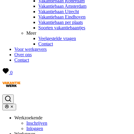
Vakantiebaan Rotterdam
Vakantiebaan Amsterdam
Vakantiebaan Utrecht
Vakantiebaan Eindhoven
Vakantiebaan per plaats
Soorten vakantiebaantjes
Meer
Veelgestelde vragen
Contact
Voor werkgevers
Over ons
Contact
0
Werkzoekende
Inschrijven
Inloggen
Werkgever