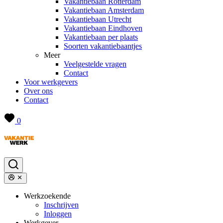
Vakantiebaan Rotterdam
Vakantiebaan Amsterdam
Vakantiebaan Utrecht
Vakantiebaan Eindhoven
Vakantiebaan per plaats
Soorten vakantiebaantjes
Meer
Veelgestelde vragen
Contact
Voor werkgevers
Over ons
Contact
0
Werkzoekende
Inschrijven
Inloggen
Werkgever