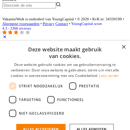
VakantieWerk is onderdeel van YoungCapital • © 2026 • KvK nr: 34330199 •
Algemene voorwaarden
•
Privacy
Contact
•
YoungCapital score
4.3 - 3366 reviews
×
Deze website maakt gebruik
Inloggen als bedrijf
van cookies.
E-mail
*
Deze website gebruikt cookies om uw gebruikerservaring te
verbeteren. Door onze website te gebruiken, stemt u in met alle
cookies in overeenstemming met ons Cookiebeleid.
Lees verder
Wachtwoord
STRIKT NOODZAKELIJK
PRESTATIE
login gegevens onthouden
Wachtwoord vergeten?
login
TARGETING
FUNCTIONEEL
Bedrijf aanmelden
NIET-GECLASSIFICEERD
Na het aanmelden kun je meteen je vacature plaatsen en heb je je
nieuwe collega/werknemer zo gevonden!
ALLES ACCEPTEREN
ALLES AFWIJZEN