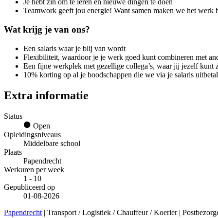
Je hebt zin om te leren en nieuwe dingen te doen
Teamwork geeft jou energie! Want samen maken we het werk be
Wat krijg je van ons?
Een salaris waar je blij van wordt
Flexibiliteit, waardoor je je werk goed kunt combineren met ande
Een fijne werkplek met gezellige collega’s, waar jij jezelf kunt z
10% korting op al je boodschappen die we via je salaris uitbetal
Extra informatie
Status
Open
Opleidingsniveaus
Middelbare school
Plaats
Papendrecht
Werkuren per week
1 - 10
Gepubliceerd op
01-08-2026
Papendrecht
| Transport / Logistiek / Chauffeur / Koerier | Postbezorg