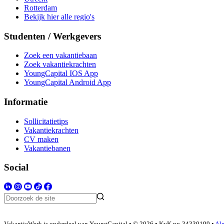
Rotterdam
Bekijk hier alle regio's
Studenten / Werkgevers
Zoek een vakantiebaan
Zoek vakantiekrachten
YoungCapital IOS App
YoungCapital Android App
Informatie
Sollicitatietips
Vakantiekrachten
CV maken
Vakantiebanen
Social
VakantieWerk is onderdeel van YoungCapital • © 2026 • KvK nr: 34330199 •
Al