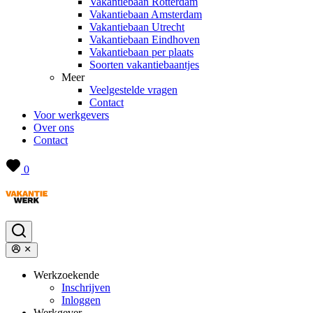
Vakantiebaan Rotterdam
Vakantiebaan Amsterdam
Vakantiebaan Utrecht
Vakantiebaan Eindhoven
Vakantiebaan per plaats
Soorten vakantiebaantjes
Meer
Veelgestelde vragen
Contact
Voor werkgevers
Over ons
Contact
0
Werkzoekende
Inschrijven
Inloggen
Werkgever