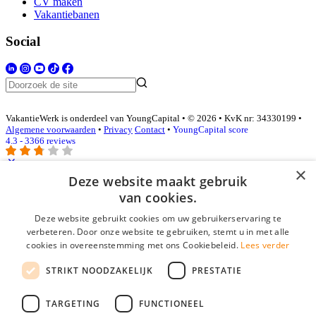
CV maken
Vakantiebanen
Social
VakantieWerk is onderdeel van YoungCapital • © 2026 • KvK nr: 34330199 •
Algemene voorwaarden
•
Privacy
Contact
•
YoungCapital score
4.3 - 3366 reviews
×
Deze website maakt gebruik
Inloggen als bedrijf
van cookies.
Deze website gebruikt cookies om uw gebruikerservaring te
E-mail
*
verbeteren. Door onze website te gebruiken, stemt u in met alle
cookies in overeenstemming met ons Cookiebeleid.
Lees verder
Wachtwoord
STRIKT NOODZAKELIJK
PRESTATIE
login gegevens onthouden
Wachtwoord vergeten?
login
TARGETING
FUNCTIONEEL