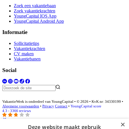
Zoek een vakantiebaan
Zoek vakantiekrachten
YoungCapital IOS App
YoungCapital Android App
Informatie
Sollicitatietips
Vakantiekrachten
CV maken
Vakantiebanen
Social
VakantieWerk is onderdeel van YoungCapital • © 2026 • KvK nr: 34330199 •
Algemene voorwaarden
•
Privacy
Contact
•
YoungCapital score
4.3 - 3366 reviews
×
Deze website maakt gebruik