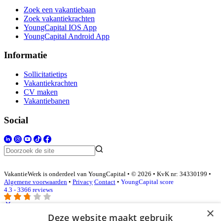
Zoek een vakantiebaan
Zoek vakantiekrachten
YoungCapital IOS App
YoungCapital Android App
Informatie
Sollicitatietips
Vakantiekrachten
CV maken
Vakantiebanen
Social
VakantieWerk is onderdeel van YoungCapital • © 2026 • KvK nr: 34330199 •
Algemene voorwaarden
•
Privacy
Contact
•
YoungCapital score
4.3 - 3366 reviews
×
Deze website maakt gebruik