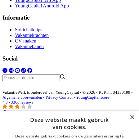
YoungCapital IOS App
YoungCapital Android App
Informatie
Sollicitatietips
Vakantiekrachten
CV maken
Vakantiebanen
Social
VakantieWerk is onderdeel van YoungCapital • © 2026 • KvK nr: 34330199 •
Algemene voorwaarden
•
Privacy
Contact
•
YoungCapital score
4.3 - 3366 reviews
×
Deze website maakt gebruik
Inloggen als bedrijf
van cookies.
Deze website gebruikt cookies om uw gebruikerservaring te
E-mail
*