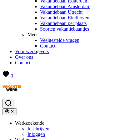
Vakantiebaan Rotterdam
Vakantiebaan Amsterdam
Vakantiebaan Utrecht
Vakantiebaan Eindhoven
Vakantiebaan per plaats
Soorten vakantiebaantjes
Meer
Veelgestelde vragen
Contact
Voor werkgevers
Over ons
Contact
0
Werkzoekende
Inschrijven
Inloggen
Werkgever