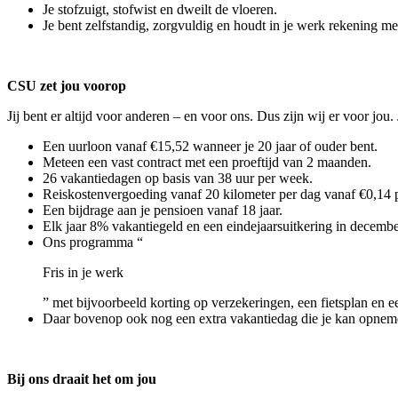
Je stofzuigt, stofwist en dweilt de vloeren.
Je bent zelfstandig, zorgvuldig en houdt in je werk rekening met
CSU zet jou voorop
Jij bent er altijd voor anderen – en voor ons. Dus zijn wij er voor jo
Een uurloon vanaf €15,52 wanneer je 20 jaar of ouder bent.
Meteen een vast contract met een proeftijd van 2 maanden.
26 vakantiedagen op basis van 38 uur per week.
Reiskostenvergoeding vanaf 20 kilometer per dag vanaf €0,14 p
Een bijdrage aan je pensioen vanaf 18 jaar.
Elk jaar 8% vakantiegeld en een eindejaarsuitkering in decembe
Ons programma “
Fris in je werk
” met bijvoorbeeld korting op verzekeringen, een fietsplan en ee
Daar bovenop ook nog een extra vakantiedag die je kan opneme
Bij ons draait het om jou