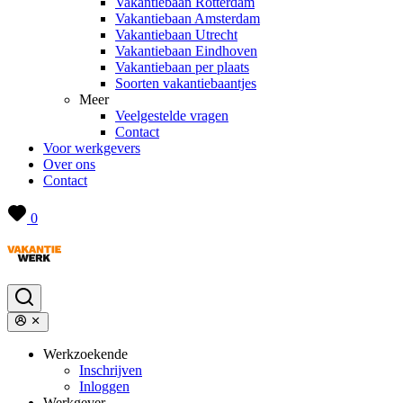
Vakantiebaan Rotterdam
Vakantiebaan Amsterdam
Vakantiebaan Utrecht
Vakantiebaan Eindhoven
Vakantiebaan per plaats
Soorten vakantiebaantjes
Meer
Veelgestelde vragen
Contact
Voor werkgevers
Over ons
Contact
0
Werkzoekende
Inschrijven
Inloggen
Werkgever