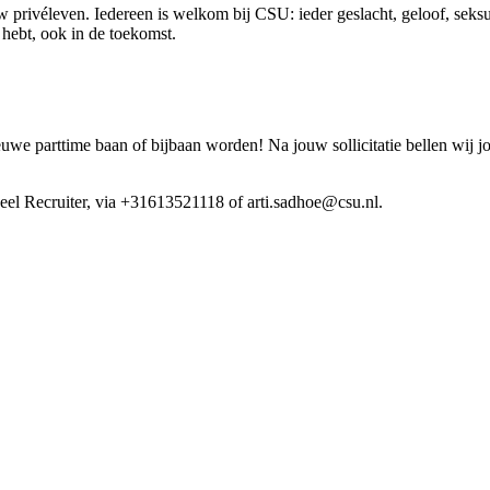
 privéleven. Iedereen is welkom bij CSU: ieder geslacht, geloof, seksue
ig hebt, ook in de toekomst.
e parttime baan of bijbaan worden! Na jouw sollicitatie bellen wij j
neel Recruiter, via +31613521118 of arti.sadhoe@csu.nl.