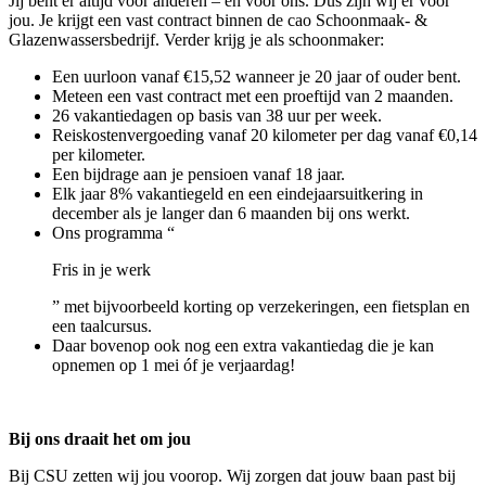
Jij bent er altijd voor anderen – en voor ons. Dus zijn wij er voor
jou. Je krijgt een vast contract binnen de cao Schoonmaak- &
Glazenwassersbedrijf. Verder krijg je als schoonmaker:
Een uurloon vanaf €15,52 wanneer je 20 jaar of ouder bent.
Meteen een vast contract met een proeftijd van 2 maanden.
26 vakantiedagen op basis van 38 uur per week.
Reiskostenvergoeding vanaf 20 kilometer per dag vanaf €0,14
per kilometer.
Een bijdrage aan je pensioen vanaf 18 jaar.
Elk jaar 8% vakantiegeld en een eindejaarsuitkering in
december als je langer dan 6 maanden bij ons werkt.
Ons programma “
Fris in je werk
” met bijvoorbeeld korting op verzekeringen, een fietsplan en
een taalcursus.
Daar bovenop ook nog een extra vakantiedag die je kan
opnemen op 1 mei óf je verjaardag!
Bij ons draait het om jou
Bij CSU zetten wij jou voorop. Wij zorgen dat jouw baan past bij