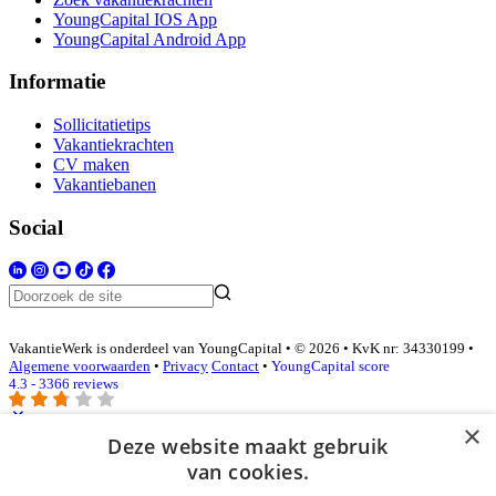
YoungCapital IOS App
YoungCapital Android App
Informatie
Sollicitatietips
Vakantiekrachten
CV maken
Vakantiebanen
Social
VakantieWerk is onderdeel van YoungCapital • © 2026 • KvK nr: 34330199 •
Algemene voorwaarden
•
Privacy
Contact
•
YoungCapital score
4.3 - 3366 reviews
×
Deze website maakt gebruik
Inloggen als bedrijf
van cookies.