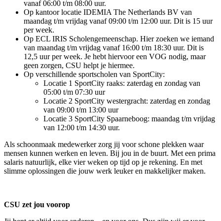
vanaf 06:00 t/m 08:00 uur.
Op kantoor locatie IDEMIA The Netherlands BV van
maandag t/m vrijdag vanaf 09:00 t/m 12:00 uur. Dit is 15 uur
per week.
Op ECL IRIS Scholengemeenschap. Hier zoeken we iemand
van maandag t/m vrijdag vanaf 16:00 t/m 18:30 uur. Dit is
12,5 uur per week. Je hebt hiervoor een VOG nodig, maar
geen zorgen, CSU helpt je hiermee.
Op verschillende sportscholen van SportCity:
Locatie 1 SportCity raaks: zaterdag en zondag van
05:00 t/m 07:30 uur
Locatie 2 SportCity westergracht: zaterdag en zondag
van 09:00 t/m 13:00 uur
Locatie 3 SportCity Spaarneboog: maandag t/m vrijdag
van 12:00 t/m 14:30 uur.
Als schoonmaak medewerker zorg jij voor schone plekken waar
mensen kunnen werken en leven. Bij jou in de buurt. Met een prima
salaris natuurlijk, elke vier weken op tijd op je rekening. En met
slimme oplossingen die jouw werk leuker en makkelijker maken.
CSU zet jou voorop