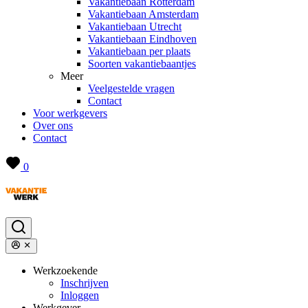
Vakantiebaan Rotterdam
Vakantiebaan Amsterdam
Vakantiebaan Utrecht
Vakantiebaan Eindhoven
Vakantiebaan per plaats
Soorten vakantiebaantjes
Meer
Veelgestelde vragen
Contact
Voor werkgevers
Over ons
Contact
0
Werkzoekende
Inschrijven
Inloggen
Werkgever