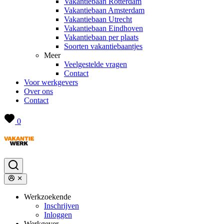
Vakantiebaan Rotterdam
Vakantiebaan Amsterdam
Vakantiebaan Utrecht
Vakantiebaan Eindhoven
Vakantiebaan per plaats
Soorten vakantiebaantjes
Meer
Veelgestelde vragen
Contact
Voor werkgevers
Over ons
Contact
0
Werkzoekende
Inschrijven
Inloggen
Werkgever