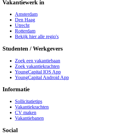
Vakantiewerk in
Amsterdam
Den Haag
Utrecht
Rotterdam
Bekijk hier alle regio's
Studenten / Werkgevers
Zoek een vakantiebaan
Zoek vakantiekrachten
YoungCapital IOS App
YoungCapital Android App
Informatie
Sollicitatietips
Vakantiekrachten
CV maken
Vakantiebanen
Social