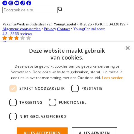
VakantieWerk is onderdeel van YoungCapital • © 2026 • KvK nr: 34330199 •
Algemene voorwaarden
•
Privacy
Contact
•
YoungCapital score
4.3 - 3366 reviews
×
Deze website maakt gebruik
Inloggen als bedrijf
van cookies.
Deze website gebruikt cookies om uw gebruikerservaring te
E-mail
*
verbeteren. Door onze website te gebruiken, stemt u in met alle
cookies in overeenstemming met ons Cookiebeleid.
Lees verder
Wachtwoord
STRIKT NOODZAKELIJK
PRESTATIE
login gegevens onthouden
Wachtwoord vergeten?
login
TARGETING
FUNCTIONEEL
Bedrijf aanmelden
NIET-GECLASSIFICEERD
Na het aanmelden kun je meteen je vacature plaatsen en heb je je
nieuwe collega/werknemer zo gevonden!
ALLES ACCEPTEREN
ALLES AFWIJZEN