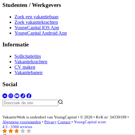
Studenten / Werkgevers
Zoek een vakantiebaan
Zoek vakantiekrachten
YoungCapital IOS App
YoungCapital Android App
Informatie
Sollicitatietips
Vakantiekrachten
CV maken
Vakantiebanen
Social
VakantieWerk is onderdeel van YoungCapital • © 2026 • KvK nr: 34330199 •
Algemene voorwaarden
•
Privacy
Contact
•
YoungCapital score
4.3 - 3366 reviews