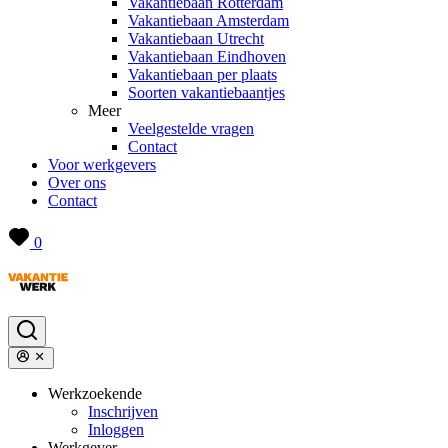
Vakantiebaan Rotterdam
Vakantiebaan Amsterdam
Vakantiebaan Utrecht
Vakantiebaan Eindhoven
Vakantiebaan per plaats
Soorten vakantiebaantjes
Meer
Veelgestelde vragen
Contact
Voor werkgevers
Over ons
Contact
0
Werkzoekende
Inschrijven
Inloggen
Werkgever