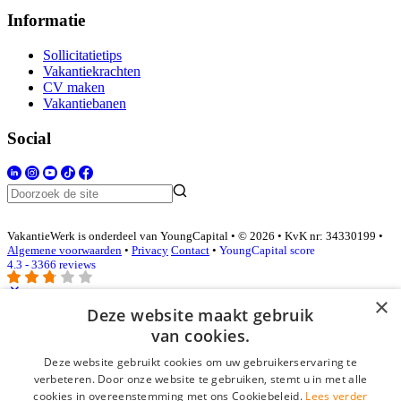
Informatie
Sollicitatietips
Vakantiekrachten
CV maken
Vakantiebanen
Social
VakantieWerk is onderdeel van YoungCapital • © 2026 • KvK nr: 34330199 •
Algemene voorwaarden
•
Privacy
Contact
•
YoungCapital score
4.3 - 3366 reviews
×
Deze website maakt gebruik
Inloggen als bedrijf
van cookies.
Deze website gebruikt cookies om uw gebruikerservaring te
E-mail
*
verbeteren. Door onze website te gebruiken, stemt u in met alle
cookies in overeenstemming met ons Cookiebeleid.
Lees verder
Wachtwoord