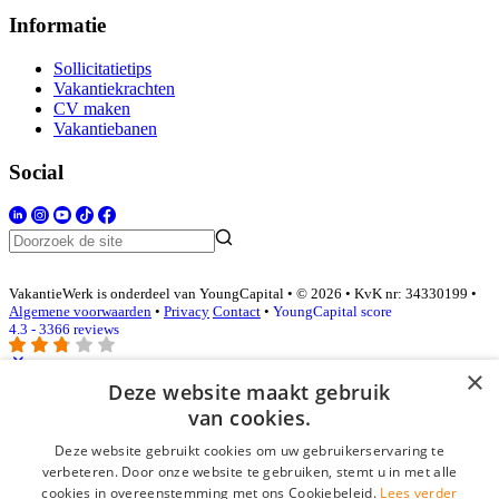
Informatie
Sollicitatietips
Vakantiekrachten
CV maken
Vakantiebanen
Social
VakantieWerk is onderdeel van YoungCapital • © 2026 • KvK nr: 34330199 •
Algemene voorwaarden
•
Privacy
Contact
•
YoungCapital score
4.3 - 3366 reviews
×
Deze website maakt gebruik
Inloggen als bedrijf
van cookies.
Deze website gebruikt cookies om uw gebruikerservaring te
E-mail
*
verbeteren. Door onze website te gebruiken, stemt u in met alle
cookies in overeenstemming met ons Cookiebeleid.
Lees verder
Wachtwoord