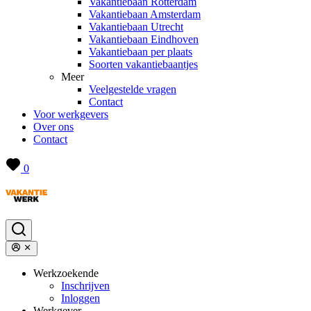
Vakantiebaan Rotterdam
Vakantiebaan Amsterdam
Vakantiebaan Utrecht
Vakantiebaan Eindhoven
Vakantiebaan per plaats
Soorten vakantiebaantjes
Meer
Veelgestelde vragen
Contact
Voor werkgevers
Over ons
Contact
0
Werkzoekende
Inschrijven
Inloggen
Werkgever