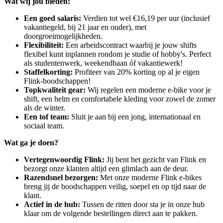
Wat wij jou bieden:
Een goed salaris:
Verdien tot wel €16,19 per uur (inclusief
vakantiegeld, bij 21 jaar en ouder), met
doorgroeimogelijkheden.
Flexibiliteit:
Een arbeidscontract waarbij je jouw shifts
flexibel kunt inplannen rondom je studie of hobby's. Perfect
als studentenwerk, weekendbaan óf vakantiewerk!
Staffelkorting:
Profiteer van 20% korting op al je eigen
Flink-boodschappen!
Topkwaliteit gear:
Wij regelen een moderne e-bike voor je
shift, een helm en comfortabele kleding voor zowel de zomer
als de winter.
Een tof team:
Sluit je aan bij een jong, internationaal en
sociaal team.
Wat ga je doen?
Vertegenwoordig Flink:
Jij bent het gezicht van Flink en
bezorgt onze klanten altijd een glimlach aan de deur.
Razendsnel bezorgen:
Met onze moderne Flink e-bikes
breng jij de boodschappen veilig, soepel en op tijd naar de
klant.
Actief in de hub:
Tussen de ritten door sta je in onze hub
klaar om de volgende bestellingen direct aan te pakken.