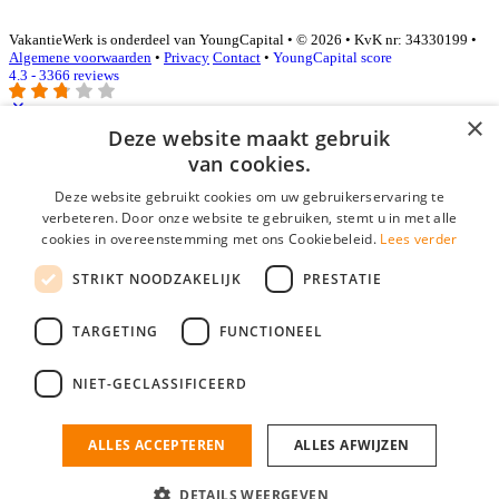
VakantieWerk is onderdeel van YoungCapital • © 2026 • KvK nr: 34330199 •
Algemene voorwaarden
•
Privacy
Contact
•
YoungCapital score
4.3 - 3366 reviews
×
Deze website maakt gebruik
Inloggen als bedrijf
van cookies.
Deze website gebruikt cookies om uw gebruikerservaring te
E-mail
*
verbeteren. Door onze website te gebruiken, stemt u in met alle
cookies in overeenstemming met ons Cookiebeleid.
Lees verder
Wachtwoord
STRIKT NOODZAKELIJK
PRESTATIE
login gegevens onthouden
Wachtwoord vergeten?
login
TARGETING
FUNCTIONEEL
Bedrijf aanmelden
NIET-GECLASSIFICEERD
Na het aanmelden kun je meteen je vacature plaatsen en heb je je
nieuwe collega/werknemer zo gevonden!
ALLES ACCEPTEREN
ALLES AFWIJZEN
Heb je nog geen gratis bedrijfsprofiel?
DETAILS WEERGEVEN