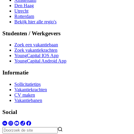
Amsterdam
Den Haag
Utrecht
Rotterdam
Bekijk hier alle regio's
Studenten / Werkgevers
Zoek een vakantiebaan
Zoek vakantiekrachten
YoungCapital IOS App
YoungCapital Android App
Informatie
Sollicitatietips
Vakantiekrachten
CV maken
Vakantiebanen
Social