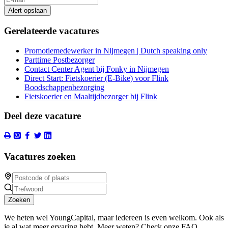
Alert opslaan
Gerelateerde vacatures
Promotiemedewerker in Nijmegen | Dutch speaking only
Parttime Postbezorger
Contact Center Agent bij Fonky in Nijmegen
Direct Start: Fietskoerier (E-Bike) voor Flink
Boodschappenbezorging
Fietskoerier en Maaltijdbezorger bij Flink
Deel deze vacature
Vacatures zoeken
Zoeken
We heten wel YoungCapital, maar iedereen is even welkom. Ook als
je al wat meer ervaring hebt. Meer weten? Check onze FAQ.