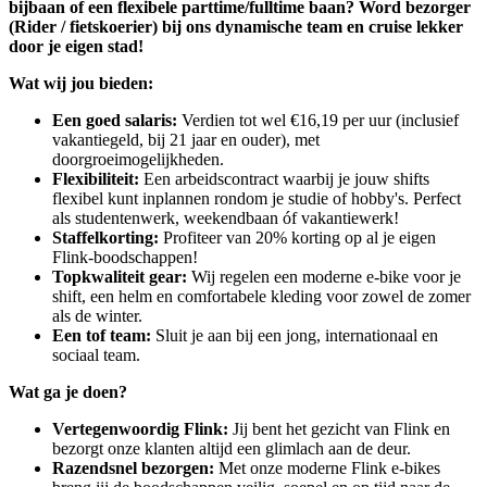
bijbaan of een flexibele parttime/fulltime baan? Word bezorger
(Rider / fietskoerier) bij ons dynamische team en cruise lekker
door je eigen stad!
Wat wij jou bieden:
Een goed salaris:
Verdien tot wel €16,19 per uur (inclusief
vakantiegeld, bij 21 jaar en ouder), met
doorgroeimogelijkheden.
Flexibiliteit:
Een arbeidscontract waarbij je jouw shifts
flexibel kunt inplannen rondom je studie of hobby's. Perfect
als studentenwerk, weekendbaan óf vakantiewerk!
Staffelkorting:
Profiteer van 20% korting op al je eigen
Flink-boodschappen!
Topkwaliteit gear:
Wij regelen een moderne e-bike voor je
shift, een helm en comfortabele kleding voor zowel de zomer
als de winter.
Een tof team:
Sluit je aan bij een jong, internationaal en
sociaal team.
Wat ga je doen?
Vertegenwoordig Flink:
Jij bent het gezicht van Flink en
bezorgt onze klanten altijd een glimlach aan de deur.
Razendsnel bezorgen:
Met onze moderne Flink e-bikes