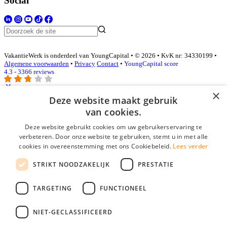
Social
VakantieWerk is onderdeel van YoungCapital • © 2026 • KvK nr: 34330199 •
Algemene voorwaarden
•
Privacy
Contact
•
YoungCapital score
4.3 - 3366 reviews
×
Deze website maakt gebruik
Inloggen als bedrijf
van cookies.
Deze website gebruikt cookies om uw gebruikerservaring te
E-mail
*
verbeteren. Door onze website te gebruiken, stemt u in met alle
cookies in overeenstemming met ons Cookiebeleid.
Lees verder
Wachtwoord
STRIKT NOODZAKELIJK
PRESTATIE
login gegevens onthouden
Wachtwoord vergeten?
login
TARGETING
FUNCTIONEEL
Bedrijf aanmelden
NIET-GECLASSIFICEERD
Na het aanmelden kun je meteen je vacature plaatsen en heb je je