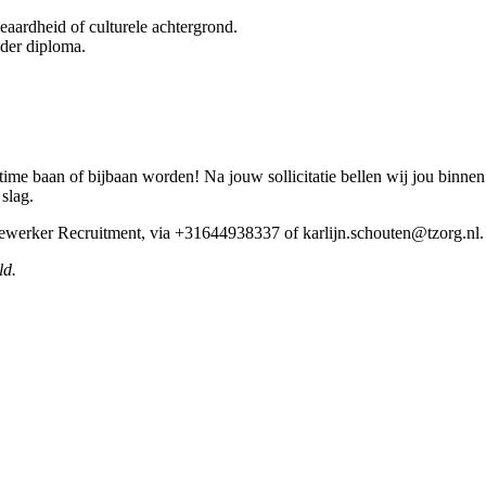
geaardheid of culturele achtergrond.
nder diploma.
ime baan of bijbaan worden! Na jouw sollicitatie bellen wij jou binne
 slag.
edewerker Recruitment, via +31644938337 of karlijn.schouten@tzorg.nl
ld.