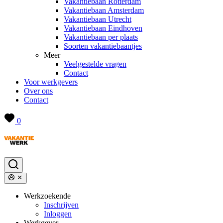
Vakantiebaan Rotterdam
Vakantiebaan Amsterdam
Vakantiebaan Utrecht
Vakantiebaan Eindhoven
Vakantiebaan per plaats
Soorten vakantiebaantjes
Meer
Veelgestelde vragen
Contact
Voor werkgevers
Over ons
Contact
0
Werkzoekende
Inschrijven
Inloggen
Werkgever