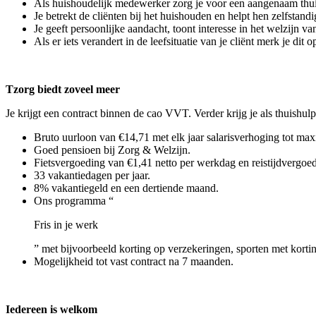
Als huishoudelijk medewerker zorg je voor een aangenaam thu
Je betrekt de cliënten bij het huishouden en helpt hen zelfstandi
Je geeft persoonlijke aandacht, toont interesse in het welzijn 
Als er iets verandert in de leefsituatie van je cliënt merk je d
Tzorg biedt zoveel meer
Je krijgt een contract binnen de cao VVT. Verder krijg je als thuishulp
Bruto uurloon van €14,71 met elk jaar salarisverhoging tot max
Goed pensioen bij Zorg & Welzijn.
Fietsvergoeding van €1,41 netto per werkdag en reistijdvergoed
33 vakantiedagen per jaar.
8% vakantiegeld en een dertiende maand.
Ons programma “
Fris in je werk
” met bijvoorbeeld korting op verzekeringen, sporten met korti
Mogelijkheid tot vast contract na 7 maanden.
Iedereen is welkom