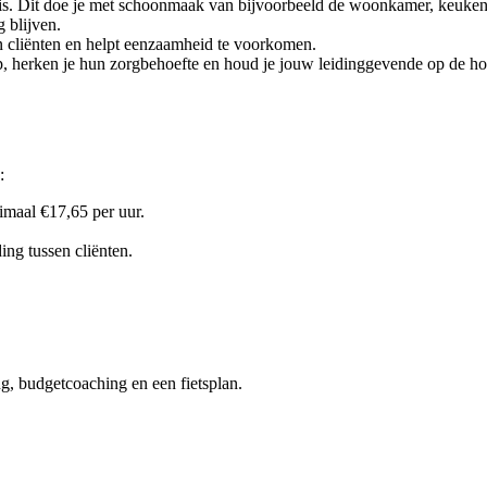
is. Dit doe je met schoonmaak van bijvoorbeeld de woonkamer, keuke
g blijven.
van cliënten en helpt eenzaamheid te voorkomen.
it op, herken je hun zorgbehoefte en houd je jouw leidinggevende op de h
:
imaal €17,65 per uur.
ing tussen cliënten.
ng, budgetcoaching en een fietsplan.