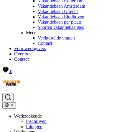
Vakantiebaan Rotterdam
Vakantiebaan Amsterdam
Vakantiebaan Utrecht
Vakantiebaan Eindhoven
Vakantiebaan per plaats
Soorten vakantiebaantjes
Meer
Veelgestelde vragen
Contact
Voor werkgevers
Over ons
Contact
0
Werkzoekende
Inschrijven
Inloggen
Werkgever