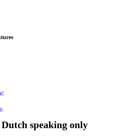
tures
g!
d)
 Dutch speaking only