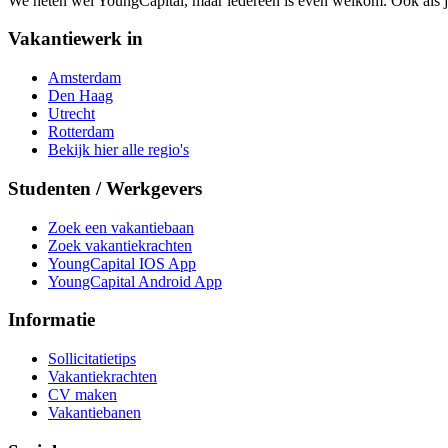
We heten wel YoungCapital, maar iedereen is even welkom. Ook als 
Vakantiewerk in
Amsterdam
Den Haag
Utrecht
Rotterdam
Bekijk hier alle regio's
Studenten / Werkgevers
Zoek een vakantiebaan
Zoek vakantiekrachten
YoungCapital IOS App
YoungCapital Android App
Informatie
Sollicitatietips
Vakantiekrachten
CV maken
Vakantiebanen