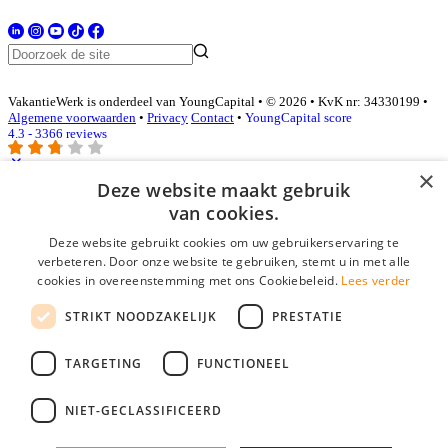
VakantieWerk is onderdeel van YoungCapital • © 2026 • KvK nr: 34330199 •
Algemene voorwaarden
•
Privacy
Contact
•
YoungCapital score
4.3 - 3366 reviews
×
Deze website maakt gebruik
Inloggen als bedrijf
van cookies.
Deze website gebruikt cookies om uw gebruikerservaring te
E-mail
*
verbeteren. Door onze website te gebruiken, stemt u in met alle
cookies in overeenstemming met ons Cookiebeleid.
Lees verder
Wachtwoord
STRIKT NOODZAKELIJK
PRESTATIE
login gegevens onthouden
Wachtwoord vergeten?
login
TARGETING
FUNCTIONEEL
Bedrijf aanmelden
NIET-GECLASSIFICEERD
Na het aanmelden kun je meteen je vacature plaatsen en heb je je