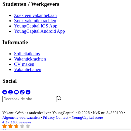
Studenten / Werkgevers
Zoek een vakantiebaan
Zoek vakantiekrachten
YoungCapital IOS App
YoungCapital Android App
Informatie
Sollicitatietips
Vakantiekrachten
CV maken
Vakantiebanen
Social
VakantieWerk is onderdeel van YoungCapital • © 2026 • KvK nr: 34330199 •
Algemene voorwaarden
•
Privacy
Contact
•
YoungCapital score
4.3 - 3366 reviews