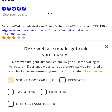
VakantieWerk is onderdeel van YoungCapital • © 2026 • KvK nr: 34330199 •
Algemene voorwaarden
•
Privacy
Contact
•
YoungCapital score
4.3 - 3366 reviews
×
Deze website maakt gebruik
Inloggen als bedrijf
van cookies.
Deze website gebruikt cookies om uw gebruikerservaring te
E-mail
*
verbeteren. Door onze website te gebruiken, stemt u in met alle
cookies in overeenstemming met ons Cookiebeleid.
Lees verder
Wachtwoord
STRIKT NOODZAKELIJK
PRESTATIE
login gegevens onthouden
Wachtwoord vergeten?
login
TARGETING
FUNCTIONEEL
Bedrijf aanmelden
NIET-GECLASSIFICEERD
Na het aanmelden kun je meteen je vacature plaatsen en heb je je