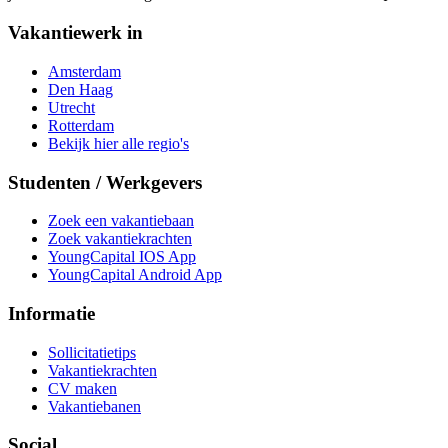
Vakantiewerk in
Amsterdam
Den Haag
Utrecht
Rotterdam
Bekijk hier alle regio's
Studenten / Werkgevers
Zoek een vakantiebaan
Zoek vakantiekrachten
YoungCapital IOS App
YoungCapital Android App
Informatie
Sollicitatietips
Vakantiekrachten
CV maken
Vakantiebanen
Social