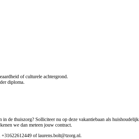
geaardheid of culturele achtergrond.
nder diploma.
n in de thuiszorg? Solliciteer nu op deze vakantiebaan als huishoudelijk
 tekenen we dan meteen jouw contract.
a +31622612449 of laurens.bolt@tzorg.nl.