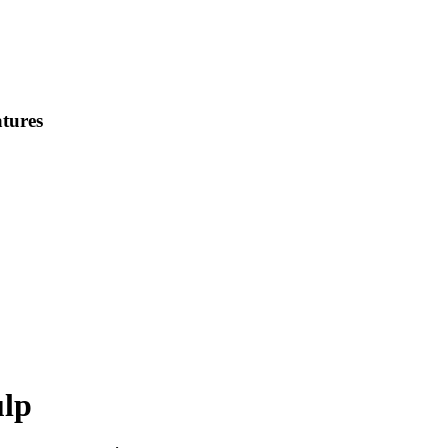
tures
ulp