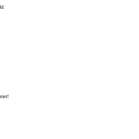
ld.
niet!