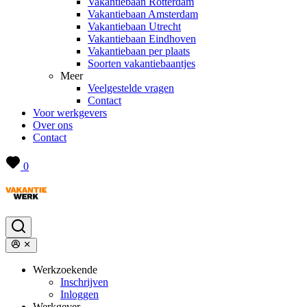
Vakantiebaan Rotterdam
Vakantiebaan Amsterdam
Vakantiebaan Utrecht
Vakantiebaan Eindhoven
Vakantiebaan per plaats
Soorten vakantiebaantjes
Meer
Veelgestelde vragen
Contact
Voor werkgevers
Over ons
Contact
0
Werkzoekende
Inschrijven
Inloggen
Werkgever