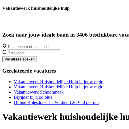
Vakantiewerk huishoudelijke hulp
Zoek naar jouw ideale baan in 3406 beschikbare vaca
Vacatures zoeken
Gerelateerde vacatures
Vakantiewerk Huishoudelijke Hulp in jouw regio
Vakantiewerk Huishoudelijke Hulp in jouw regio
Vakantiewerk Schoonmaak
Bijrijder bij Coolblue
Online Bijlesdocent – Verdien €20-€50 per uur
Vakantiewerk huishoudelijke h