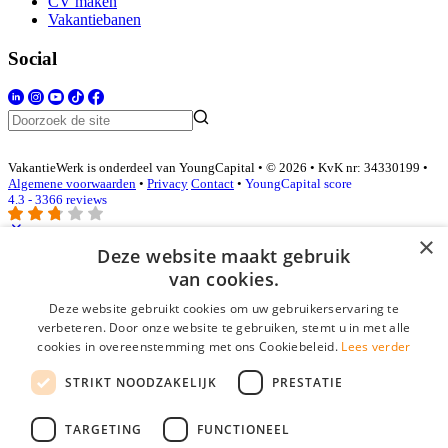
CV maken
Vakantiebanen
Social
VakantieWerk is onderdeel van YoungCapital • © 2026 • KvK nr: 34330199 •
Algemene voorwaarden
•
Privacy
Contact
•
YoungCapital score
4.3 - 3366 reviews
×
Deze website maakt gebruik
Inloggen als bedrijf
van cookies.
Deze website gebruikt cookies om uw gebruikerservaring te
E-mail
*
verbeteren. Door onze website te gebruiken, stemt u in met alle
cookies in overeenstemming met ons Cookiebeleid.
Lees verder
Wachtwoord
STRIKT NOODZAKELIJK
PRESTATIE
login gegevens onthouden
Wachtwoord vergeten?
login
TARGETING
FUNCTIONEEL