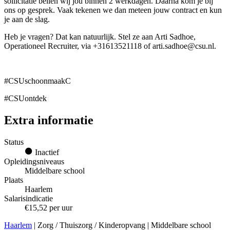
sollicitatie bellen wij jou binnen 2 werkdagen. Daarna kom je bij
ons op gesprek. Vaak tekenen we dan meteen jouw contract en kun
je aan de slag.
Heb je vragen? Dat kan natuurlijk. Stel ze aan Arti Sadhoe,
Operationeel Recruiter, via +31613521118 of arti.sadhoe@csu.nl.
#CSUschoonmaakC
#CSUontdek
Extra informatie
Status
Inactief
Opleidingsniveaus
Middelbare school
Plaats
Haarlem
Salarisindicatie
€15,52 per uur
Haarlem
| Zorg / Thuiszorg / Kinderopvang | Middelbare school