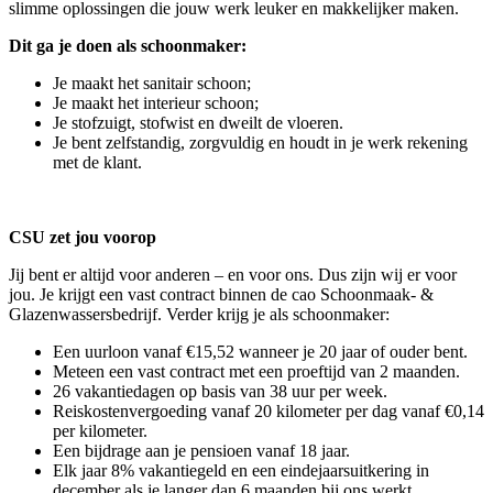
slimme oplossingen die jouw werk leuker en makkelijker maken.
Dit ga je doen als schoonmaker:
Je maakt het sanitair schoon;
Je maakt het interieur schoon;
Je stofzuigt, stofwist en dweilt de vloeren.
Je bent zelfstandig, zorgvuldig en houdt in je werk rekening
met de klant.
CSU zet jou voorop
Jij bent er altijd voor anderen – en voor ons. Dus zijn wij er voor
jou. Je krijgt een vast contract binnen de cao Schoonmaak- &
Glazenwassersbedrijf. Verder krijg je als schoonmaker:
Een uurloon vanaf €15,52 wanneer je 20 jaar of ouder bent.
Meteen een vast contract met een proeftijd van 2 maanden.
26 vakantiedagen op basis van 38 uur per week.
Reiskostenvergoeding vanaf 20 kilometer per dag vanaf €0,14
per kilometer.
Een bijdrage aan je pensioen vanaf 18 jaar.
Elk jaar 8% vakantiegeld en een eindejaarsuitkering in
december als je langer dan 6 maanden bij ons werkt.